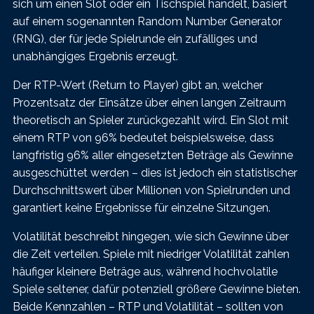
sich um einen Slot oder ein Tischspiel handelt, basiert
auf einem sogenannten Random Number Generator
(RNG), der für jede Spielrunde ein zufälliges und
unabhängiges Ergebnis erzeugt.
Der RTP-Wert (Return to Player) gibt an, welcher
Prozentsatz der Einsätze über einen langen Zeitraum
theoretisch an Spieler zurückgezahlt wird. Ein Slot mit
einem RTP von 96% bedeutet beispielsweise, dass
langfristig 96% aller eingesetzten Beträge als Gewinne
ausgeschüttet werden – dies ist jedoch ein statistischer
Durchschnittswert über Millionen von Spielrunden und
garantiert keine Ergebnisse für einzelne Sitzungen.
Volatilität beschreibt hingegen, wie sich Gewinne über
die Zeit verteilen. Spiele mit niedriger Volatilität zahlen
häufiger kleinere Beträge aus, während hochvolatile
Spiele seltener, dafür potenziell größere Gewinne bieten.
Beide Kennzahlen – RTP und Volatilität – sollten von