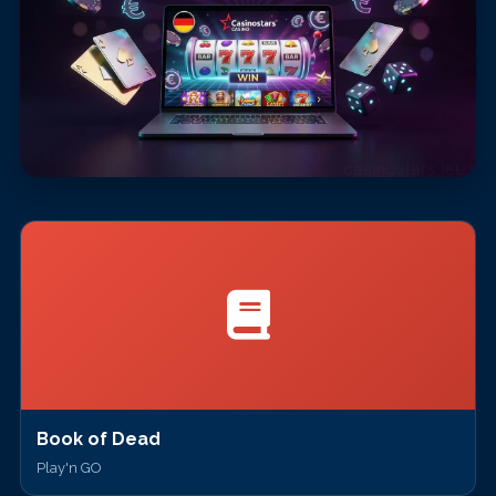
Book of Dead
Play'n GO