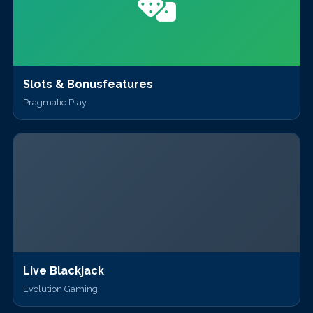
Slots & Bonusfeatures
Pragmatic Play
Live Blackjack
Evolution Gaming