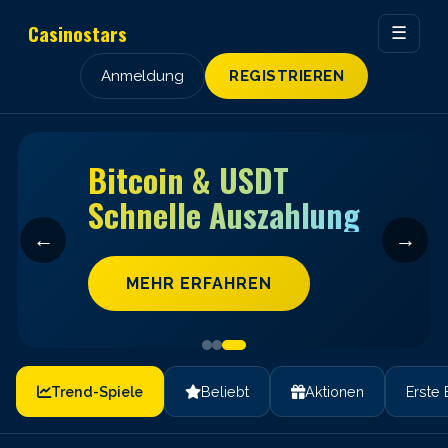
Casinostars
☰
Anmeldung
REGISTRIEREN
Bitcoin & USDT
Schnelle Auszahlung
←
→
MEHR ERFAHREN
Trend-Spiele
Beliebt
Aktionen
Erste 