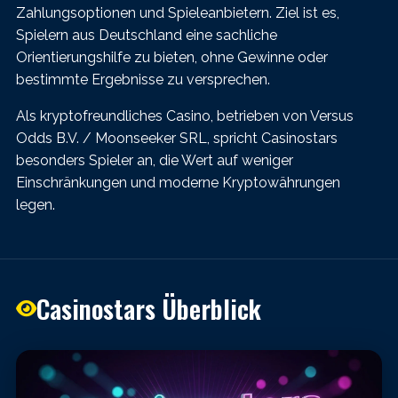
Zahlungsoptionen und Spieleanbietern. Ziel ist es,
Spielern aus Deutschland eine sachliche
Orientierungshilfe zu bieten, ohne Gewinne oder
bestimmte Ergebnisse zu versprechen.
Als kryptofreundliches Casino, betrieben von Versus
Odds B.V. / Moonseeker SRL, spricht Casinostars
besonders Spieler an, die Wert auf weniger
Einschränkungen und moderne Kryptowährungen
legen.
Casinostars Überblick