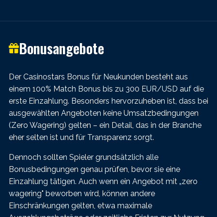
Bonusangebote
Der Casinostars Bonus für Neukunden besteht aus
einem 100% Match Bonus bis zu 300 EUR/USD auf die
erste Einzahlung. Besonders hervorzuheben ist, dass bei
ausgewählten Angeboten keine Umsatzbedingungen
(Zero Wagering) gelten – ein Detail, das in der Branche
eher selten ist und für Transparenz sorgt.
Dennoch sollten Spieler grundsätzlich alle
Bonusbedingungen genau prüfen, bevor sie eine
Einzahlung tätigen. Auch wenn ein Angebot mit „zero
wagering" beworben wird, können andere
Einschränkungen gelten, etwa maximale