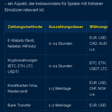
– ein Aspekt, der insbesondere für Spieler mit höheren
Einsätzen relevant ist.
Zahlungsmethode
Auszahlungsdauer
Währungen
EUR, USD,
E-Wallets (Skrill,
0–24 Stunden
CAD, AUD
Neteller, MiFinity)
u.a.
Kryptowährungen
BTC, ETH,
(BTC, ETH, LTC,
0–24 Stunden
USDT, LTC
USDT)
EUR, USD,
Kreditkarten (Visa,
1–3 Werktage
CHF, NOK
Mastercard)
u.a.
Bank Transfer
1–3 Werktage
EUR, USD