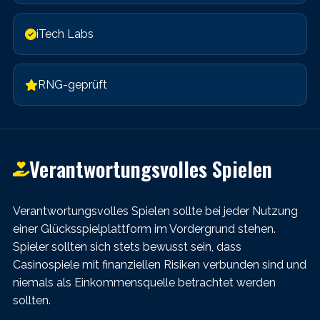
iTech Labs
RNG-geprüft
Verantwortungsvolles Spielen
Verantwortungsvolles Spielen sollte bei jeder Nutzung
einer Glücksspielplattform im Vordergrund stehen.
Spieler sollten sich stets bewusst sein, dass
Casinospiele mit finanziellen Risiken verbunden sind und
niemals als Einkommensquelle betrachtet werden
sollten.