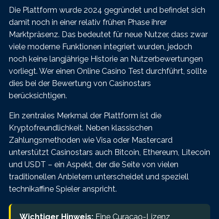
Die Plattform wurde 2024 gegründet und befindet sich
damit noch in einer relativ frühen Phase ihrer
Marktpräsenz. Das bedeutet für neue Nutzer, dass zwar
viele moderne Funktionen integriert wurden, jedoch
noch keine langjährige Historie an Nutzerbewertungen
vorliegt. Wer einen Online Casino Test durchführt, sollte
dies bei der Bewertung von Casinostars
berücksichtigen.
Ein zentrales Merkmal der Plattform ist die
Kryptofreundlichkeit. Neben klassischen
Zahlungsmethoden wie Visa oder Mastercard
unterstützt Casinostars auch Bitcoin, Ethereum, Litecoin
und USDT – ein Aspekt, der die Seite von vielen
traditionellen Anbietern unterscheidet und speziell
technikaffine Spieler anspricht.
Wichtiger Hinweis:
Eine Curacao-Lizenz