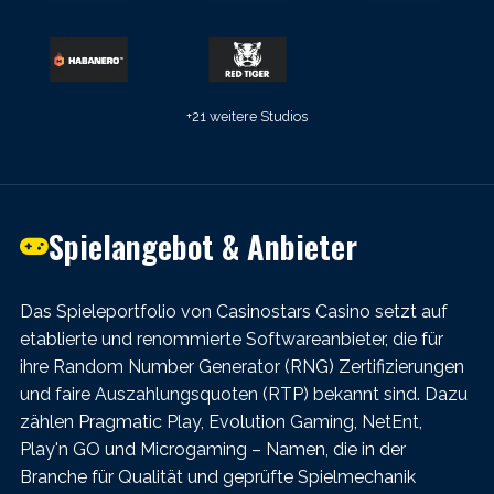
+21 weitere Studios
Spielangebot & Anbieter
Das Spieleportfolio von Casinostars Casino setzt auf
etablierte und renommierte Softwareanbieter, die für
ihre Random Number Generator (RNG) Zertifizierungen
und faire Auszahlungsquoten (RTP) bekannt sind. Dazu
zählen Pragmatic Play, Evolution Gaming, NetEnt,
Play'n GO und Microgaming – Namen, die in der
Branche für Qualität und geprüfte Spielmechanik